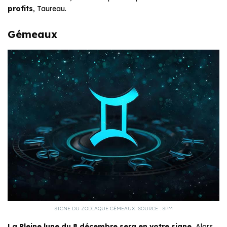
profits
, Taureau.
Gémeaux
SIGNE DU ZODIAQUE GÉMEAUX. SOURCE : SPM
La Pleine lune du 8 décembre sera en votre signe.
Alors,