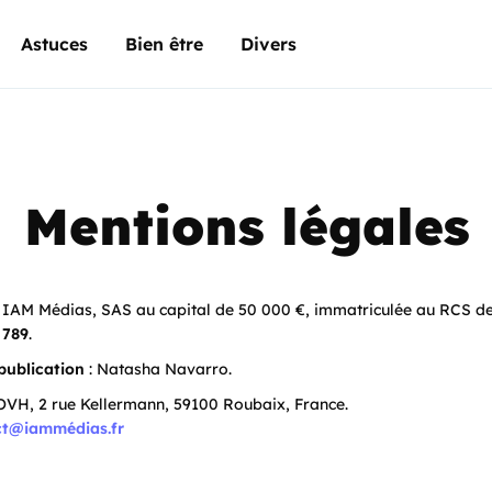
Astuces
Bien être
Divers
Mentions légales
 IAM Médias, SAS au capital de 50 000 €, immatriculée au RCS d
 789
.
 publication
: Natasha Navarro.
OVH, 2 rue Kellermann, 59100 Roubaix, France.
ct@iammédias.fr