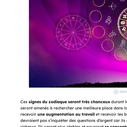
SIGN
Ces
signes du zodiaque
seront très chanceux
durant l
seront amenés à rechercher une meilleure place dans la s
recevoir
une augmentation au travail
et recevoir les b
devraient pas s’inquiéter des questions d’argent car il
richesse. Ils seront plus stables et pourront
se concentr