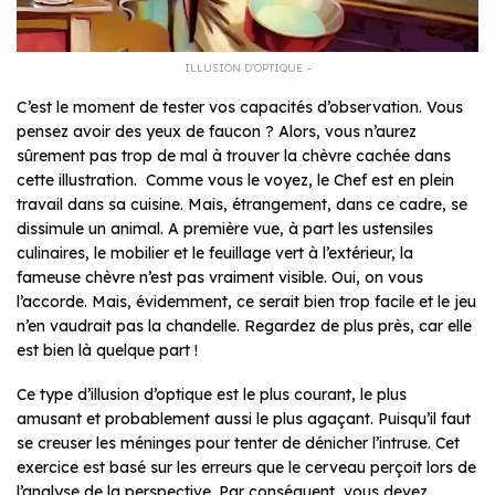
ILLUSION D’OPTIQUE –
C’est le moment de tester vos capacités d’observation. Vous
pensez avoir des yeux de faucon ? Alors, vous n’aurez
sûrement pas trop de mal à trouver la chèvre cachée dans
cette illustration. Comme vous le voyez, le Chef est en plein
travail dans sa cuisine. Mais, étrangement, dans ce cadre, se
dissimule un animal. A première vue, à part les ustensiles
culinaires, le mobilier et le feuillage vert à l’extérieur, la
fameuse chèvre n’est pas vraiment visible. Oui, on vous
l’accorde. Mais, évidemment, ce serait bien trop facile et le jeu
n’en vaudrait pas la chandelle. Regardez de plus près, car elle
est bien là quelque part !
Ce type d’illusion d’optique est le plus courant, le plus
amusant et probablement aussi le plus agaçant. Puisqu’il faut
se creuser les méninges pour tenter de dénicher l’intruse. Cet
exercice est basé sur les erreurs que le cerveau perçoit lors de
l’analyse de la perspective. Par conséquent, vous devez