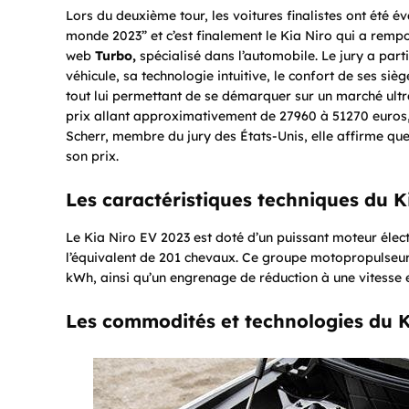
Lors du deuxième tour, les voitures finalistes ont été év
monde 2023” et c’est finalement le Kia Niro qui a rempo
web
Turbo,
spécialisé dans l’automobile. Le jury a par
véhicule, sa technologie intuitive, le confort de ses 
tout lui permettant de se démarquer sur un marché ultra
prix allant approximativement de 27960 à 51270 euros, 
Scherr, membre du jury des États-Unis, elle affirme qu
son prix.
Les caractéristiques techniques du K
Le Kia Niro EV 2023 est doté d’un puissant moteur éle
l’équivalent de 201 chevaux. Ce groupe motopropulseur 
kWh, ainsi qu’un engrenage de réduction à une vitesse e
Les commodités et technologies du K