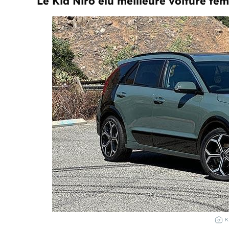
Le Kia Niro élu meilleure voiture fém
K