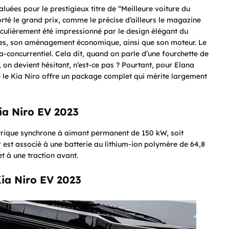
aluées pour le prestigieux titre de “Meilleure voiture du
rté le grand prix, comme le précise d’ailleurs le magazine
ticulièrement été impressionné par le design élégant du
sièges, son aménagement économique, ainsi que son moteur. Le
-concurrentiel. Cela dit, quand on parle d’une fourchette de
on devient hésitant, n’est-ce pas ? Pourtant, pour Elana
e le Kia Niro offre un package complet qui mérite largement
ia Niro EV 2023
ctrique synchrone à aimant permanent de 150 kW, soit
est associé à une batterie au lithium-ion polymère de 64,8
t à une traction avant.
ia Niro EV 2023