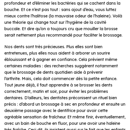
profondeur et d’éliminer les bactéries qui se cachent dans la
bouche. Et ce n’est pas tout : sans ajout d’eau, vous luttez
mieux contre l’halitose (la mauvaise odeur de l’haleine). Voilà
une théorie qui change tout sur l’hygiène de la cavité
buccale. Et dire qu’on a toujours cru que mouiller la brosse
serait nettement plus recommandé pour faciliter le brossage.
Nos dents sont très précieuses. Plus elles sont bien
entretenues, plus elles nous aident à arborer un sourire
éblouissant et à gagner en confiance. Cela prévient même
certaines maladies : des recherches suggèrent notamment
que le brossage de dents quotidien aide à prévenir
l’arthrite. Mais, cela doit commencer dès la petite enfance.
Tout jeune déjà, il faut apprendre à se brosser les dents
correctement, matin et soir, pour éviter les problèmes
dentaires. D’ailleurs, les dentistes préconisent un rituel bien
précis : d’abord un brossage à sec en profondeur et ensuite un
deuxième passage avec le dentifrice pour avoir cette
agréable sensation de fraîcheur. Et même finir, éventuellement,
avec un bain de bouche en fluor, pour une avoir une haleine
très fraîche. Ceci dit, ils insistent aussi sur le fait que les enfants