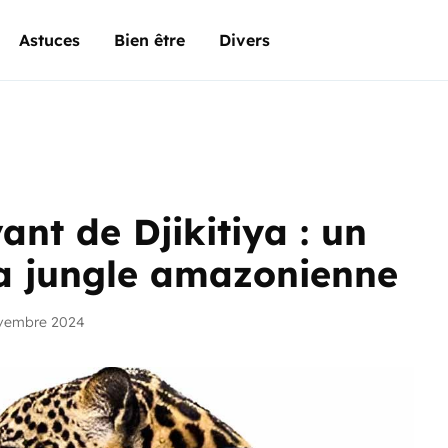
Astuces
Bien être
Divers
nt de Djikitiya : un
la jungle amazonienne
ovembre 2024