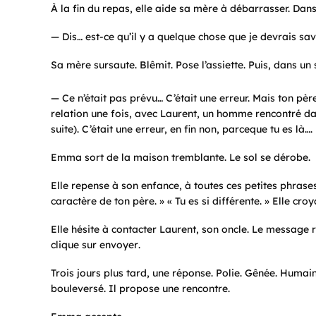
À la fin du repas, elle aide sa mère à débarrasser. Dans l
— Dis… est-ce qu’il y a quelque chose que je devrais sa
Sa mère sursaute. Blêmit. Pose l’assiette. Puis, dans un s
— Ce n’était pas prévu… C’était une erreur. Mais ton père
relation une fois, avec Laurent, un homme rencontré dan
suite). C’était une erreur, en fin non, parceque tu es là….
Emma sort de la maison tremblante. Le sol se dérobe.
Elle repense à son enfance, à toutes ces petites phrases
caractère de ton père. » « Tu es si différente. » Elle croy
Elle hésite à contacter Laurent, son oncle. Le message r
clique sur
envoyer
.
Trois jours plus tard, une réponse. Polie. Gênée. Humaine.
bouleversé. Il propose une rencontre.