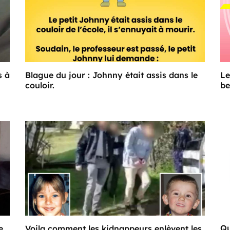
s à
Blague du jour : Johnny était assis dans le
Le
couloir.
be
Qu
e
Voila comment les kidnappeurs enlèvent les