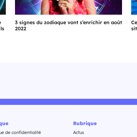
e
3 signes du zodiaque vont s’enrichir en août
Ce
ls
2022
si
ique
Rubrique
ue de confidentialité
Actus