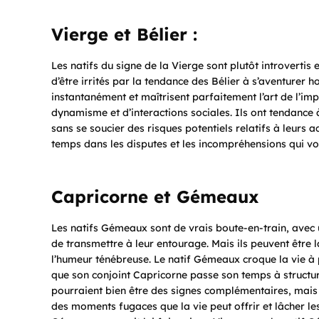
Vierge et Bélier :
Les natifs du signe de la Vierge sont plutôt introvertis 
d’être irrités par la tendance des Bélier à s’aventurer h
instantanément et maîtrisent parfaitement l’art de l’im
dynamisme et d’interactions sociales. Ils ont tendance à 
sans se soucier des risques potentiels relatifs à leurs 
temps dans les disputes et les incompréhensions qui von
Capricorne et Gémeaux
Les natifs Gémeaux sont de vrais boute-en-train, avec
de transmettre à leur entourage. Mais ils peuvent être 
l’humeur ténébreuse. Le natif Gémeaux croque la vie à 
que son conjoint Capricorne passe son temps à structurer
pourraient bien être des signes complémentaires, mais 
des moments fugaces que la vie peut offrir et lâcher le