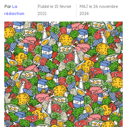
Par
La
Publié le 15 février
MAJ le 26 novembre
rédaction
2021
2024