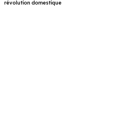
révolution domestique
Explorer Blog Santé+
Politique
Qui sommes-nous ?
Politique de confidentialité
Contact
Politique de Cookies – RGPD
Mentions légales
Politique éditoriale
Rubrique
Actus