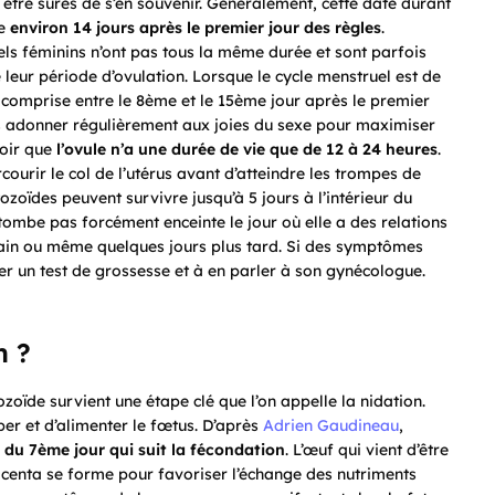
r être sûres de s’en souvenir. Généralement, cette date durant
ue
environ 14 jours après le premier jour des règles
.
els féminins n’ont pas tous la même durée et sont parfois
re leur période d’ovulation. Lorsque le cycle menstruel est de
 comprise entre le 8ème et le 15ème jour après le premier
us adonner régulièrement aux joies du sexe pour maximiser
voir que
l’ovule n’a une durée de vie que de 12 à 24 heures
.
urir le col de l’utérus avant d’atteindre les trompes de
zoïdes peuvent survivre jusqu’à 5 jours à l’intérieur du
tombe pas forcément enceinte le jour où elle a des relations
main ou même quelques jours plus tard. Si des symptômes
iser un test de grossesse et à en parler à son gynécologue.
n ?
zoïde survient une étape clé que l’on appelle la nidation.
er et d’alimenter le fœtus. D’après
Adrien Gaudineau
,
r du 7ème jour qui suit la fécondation
. L’œuf qui vient d’être
lacenta se forme pour favoriser l’échange des nutriments