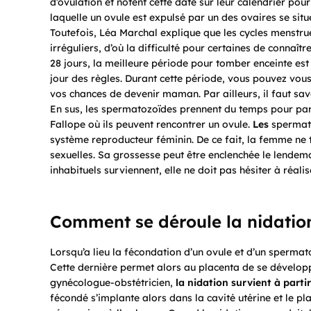
d’ovulation et notent cette date sur leur calendrier pou
laquelle un ovule est expulsé par un des ovaires se sit
Toutefois, Léa Marchal explique que les cycles menstru
irréguliers, d’où la difficulté pour certaines de connaît
28 jours, la meilleure période pour tomber enceinte est
jour des règles. Durant cette période, vous pouvez vo
vos chances de devenir maman. Par ailleurs, il faut sa
En sus, les spermatozoïdes prennent du temps pour parco
Fallope où ils peuvent rencontrer un ovule.
Les
spermato
système reproducteur féminin. De ce fait, la femme ne 
sexuelles. Sa grossesse peut être enclenchée le lende
inhabituels surviennent, elle ne doit pas hésiter à réal
Comment se déroule la nidatio
Lorsqu’a lieu la fécondation d’un ovule et d’un spermato
Cette dernière permet alors au placenta de se développ
gynécologue-obstétricien,
la nidation survient à parti
fécondé s’implante alors dans la cavité utérine et le p