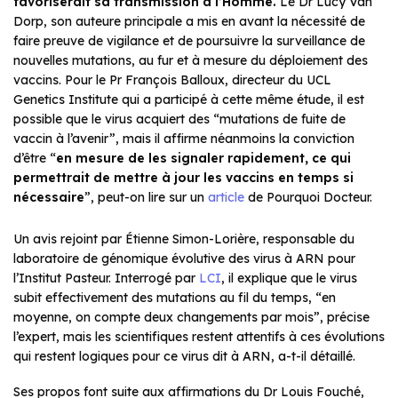
favoriserait sa transmission à l’Homme.
Le Dr Lucy Van
Dorp, son auteure principale a mis en avant la nécessité de
faire preuve de vigilance et de poursuivre la surveillance de
nouvelles mutations, au fur et à mesure du déploiement des
vaccins. Pour le Pr François Balloux, directeur du UCL
Genetics Institute qui a participé à cette même étude, il est
possible que le virus acquiert des “mutations de fuite de
vaccin à l’avenir”, mais il affirme néanmoins la conviction
d’être “
en mesure de les signaler rapidement, ce qui
permettrait de mettre à jour les vaccins en temps si
nécessaire
”, peut-on lire sur un
article
de Pourquoi Docteur.
Un avis rejoint par Étienne Simon-Lorière, responsable du
laboratoire de génomique évolutive des virus à ARN pour
l’Institut Pasteur. Interrogé par
LCI
, il explique que le virus
subit effectivement des mutations au fil du temps, “en
moyenne, on compte deux changements par mois”, précise
l’expert, mais les scientifiques restent attentifs à ces évolutions
qui restent logiques pour ce virus dit à ARN, a-t-il détaillé.
Ses propos font suite aux affirmations du Dr Louis Fouché,