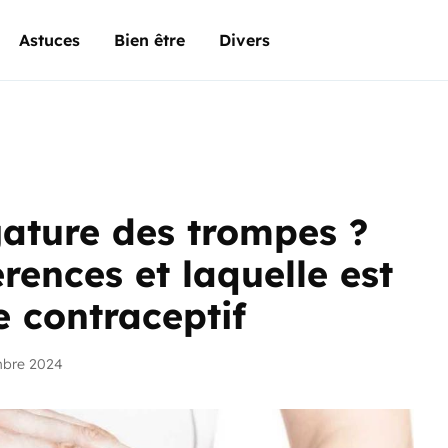
Astuces
Bien être
Divers
gature des trompes ?
érences et laquelle est
contraceptif
mbre 2024