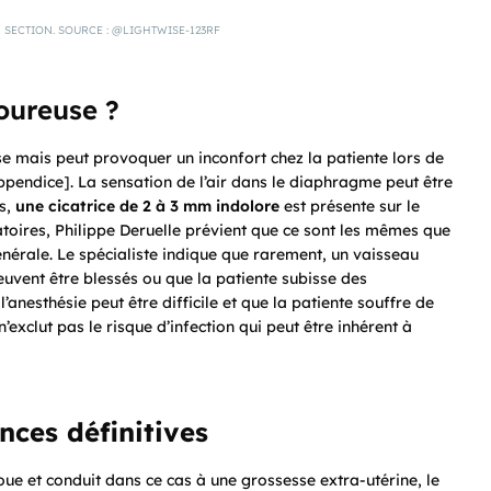
 SECTION. SOURCE : @LIGHTWISE-123RF
loureuse ?
se mais peut provoquer un inconfort chez la patiente lors de
’appendice]. La sensation de l’air dans le diaphragme peut être
es,
une cicatrice de 2 à 3 mm indolore
est présente sur le
atoires, Philippe Deruelle prévient que ce sont les mêmes que
énérale. Le spécialiste indique que rarement, un vaisseau
peuvent être blessés ou que la patiente subisse des
’anesthésie peut être difficile et que la patiente souffre de
exclut pas le risque d’infection qui peut être inhérent à
ces définitives
oue et conduit dans ce cas à une grossesse extra-utérine, le