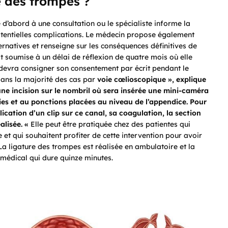
e des trompes ?
d’abord à une consultation ou le spécialiste informe la
otentielles complications. Le médecin propose également
ernatives et renseigne sur les conséquences définitives de
 est soumise à un délai de réflexion de quatre mois où elle
e devra consigner son consentement par écrit pendant le
dans la majorité des cas par
voie cœlioscopique », explique
une incision sur le nombril où sera insérée une mini-caméra
sies et au ponctions placées au niveau de l’appendice. Pour
lication d’un clip sur ce canal, sa coagulation, la section
alisée. «
Elle peut être pratiquée chez
des patientes qui
et qui souhaitent profiter de cette intervention pour avoir
La ligature des trompes est réalisée en ambulatoire et la
 médical qui dure quinze minutes.