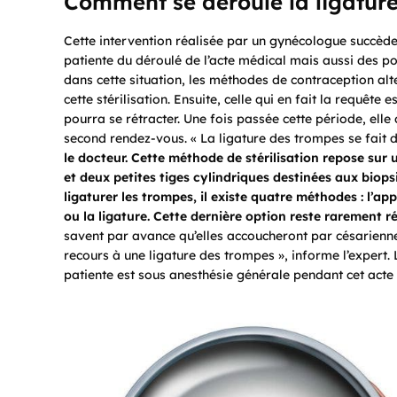
Comment se déroule la ligatur
Cette intervention réalisée par un gynécologue succède 
patiente du déroulé de l’acte médical mais aussi des p
dans cette situation, les méthodes de contraception alt
cette stérilisation. Ensuite, celle qui en fait la requête
pourra se rétracter. Une fois passée cette période, ell
second rendez-vous. «
La ligature des trompes se fait 
le docteur. Cette méthode de stérilisation repose sur 
et deux petites tiges cylindriques destinées aux biop
ligaturer les trompes, il existe quatre méthodes : l’app
ou la ligature. Cette dernière option reste rarement ré
savent par avance qu’elles accoucheront par césarienne 
recours à une ligature des trompes », informe l’expert
.
patiente est sous anesthésie générale pendant cet acte