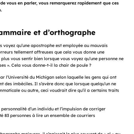
de vous en parler, vous remarquerez rapidement que ces
.
rammaire et d’orthographe
us voyez qu’une apostrophe est employée au mauvais
erreurs tellement affreuses que cela vous donne une
 plus vous sentir bien lorsque vous voyez qu’une personne ne
 « ses ». Cela vous donne-t-il la chair de poule ?
ar l’Université du Michigan selon laquelle les gens qui ont
nt des imbéciles. Il s’avère donc que lorsque quelqu’un ne
aticale ou autre, ceci voudrait dire qu’il a certains traits
a personnalité d’un individu et l’impulsion de corriger
vité 83 personnes à lire un ensemble de courriers