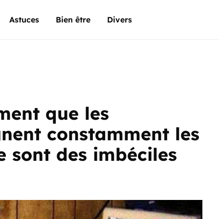
Astuces
Bien être
Divers
ment que les
gnent constamment les
e sont des imbéciles