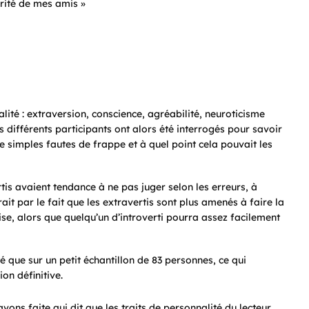
rité de mes amis »
lité : extraversion, conscience, agréabilité, neuroticisme
 différents participants ont alors été interrogés pour savoir
e simples fautes de frappe et à quel point cela pouvait les
tis avaient tendance à ne pas juger selon les erreurs, à
rait par le fait que les extravertis sont plus amenés à faire la
ise, alors que quelqu’un d’introverti pourra assez facilement
é que sur un petit échantillon de 83 personnes, ce qui
on définitive.
vons faite qui dit que les traits de personnalité du lecteur