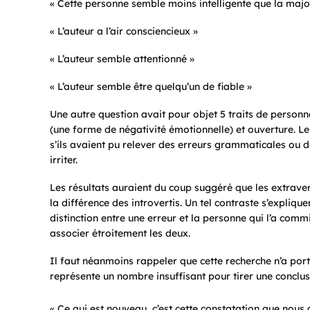
« Cette personne semble moins intelligente que la majo
« L’auteur a l’air consciencieux »
« L’auteur semble attentionné »
« L’auteur semble être quelqu’un de fiable »
Une autre question avait pour objet 5 traits de personna
(une forme de négativité émotionnelle) et ouverture. Les
s’ils avaient pu relever des erreurs grammaticales ou d
irriter.
Les résultats auraient du coup suggéré que les extraver
la différence des introvertis. Un tel contraste s’explique
distinction entre une erreur et la personne qui l’a comm
associer étroitement les deux.
Il faut néanmoins rappeler que cette recherche n’a port
représente un nombre insuffisant pour tirer une conclusi
« Ce qui est nouveau, c’est cette constatation que nous a