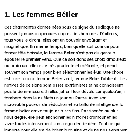
1. Les femmes Bélier
Ces charmantes dames nées sous ce signe du zodiaque ne
passent jamais inaperçues auprès des hommes. D’ailleurs,
tous vous le diront, elles ont un pouvoir envoûtant et
magnétique. En même temps, bien qu’elle soit connue pour
foncer tête baissée, la femme Bélier n’est pas du genre à
épouser le premier venu. Que ce soit dans ses choix amoureux
ou amicaux, elle reste très prudente et méfiante, et prend
souvent son temps pour bien sélectionner les élus. Une chose
est sûre : quand femme Bélier veut, femme Bélier l’obtient ! Les
natives de ce signe sont assez extrémistes et ne connaissent
pas la demi-mesure. Si elles jettent leur dévolu sur quelqu’un, il
tombera dans leurs filets un jour ou l’autre. Avec son
incroyable pouvoir de séduction et sa brillante intelligence, la
femme bélier arrive toujours à ses fins. Passionnée au plus
haut degré, elle peut enchaîner les histoires d’amour et les
vivre toutes intensément sans regarder derrière. Tout ce qui
importe pour elle est de briser la routine et de ne pas s’ennuyer