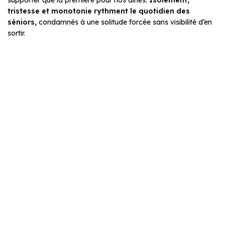
supporter que la première pour nos aînés.
Isolement,
tristesse et monotonie rythment le quotidien des
séniors,
condamnés à une solitude forcée sans visibilité d’en
sortir.