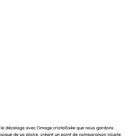
t le décalage avec l’image cristallisée que nous gardons
’époque de sa gloire, créant un point de comparaison injuste