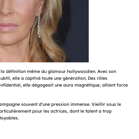
t la définition même du glamour hollywoodien. Avec son
btil, elle a captivé toute une génération. Des rôles
onfidential
, elle dégageait une aura magnétique, alliant force
compagne souvent d’une pression immense. Vieillir sous le
iculièrement pour les actrices, dont le talent a trop
toyables.