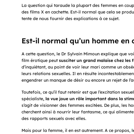
La question qui taraude la plupart des femmes en coup
des films X en cachette. Est-il normal que cela se prod
tente de nous fournir des explications à ce sujet.
Est-il normal qu’un homme en c
A cette question, le Dr Sylvain Mimoun explique que voi
film érotique peut
susciter un grand malaise chez les
d’inquiétant, au point de voir leur mari comme un obséd
leurs relations sexuelles. Il en résulte incontestablemen
engendrer un manque de désir ou encore un rejet de l’a
Toutefois, ce qu’il faut retenir est que l’excitation sex
spécialiste
, la vue joue un rôle important dans la stim
s’agit de visionner des femmes excitées. De plus, les 
cherchent ainsi à nourrir leur fantasme, ce qui alimente 
des rapports sexuels avec elles.
Mais pour la femme, il en est autrement. A ce propos, 