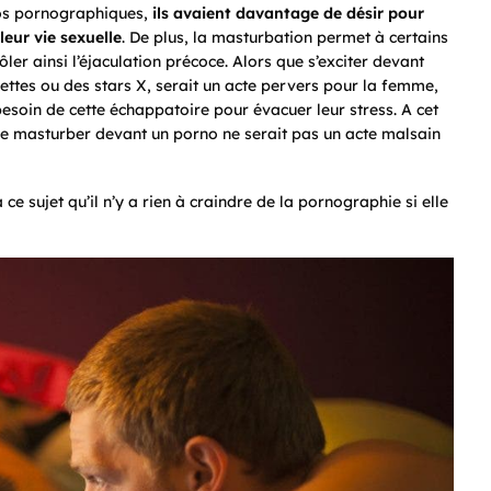
éos pornographiques,
ils avaient davantage de désir pour
eur vie sexuelle
. De plus, la masturbation permet à certains
er ainsi l’éjaculation précoce. Alors que s’exciter devant
tes ou des stars X, serait un acte pervers pour la femme,
esoin de cette échappatoire pour évacuer leur stress. A cet
e se masturber devant un porno ne serait pas un acte malsain
 ce sujet qu’il n’y a rien à craindre de la pornographie si elle