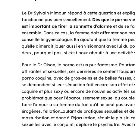
Le Dr Sylvain Mimoun répond à cette question et expliq
fonctionne pas bien sexuellement.
Dès que le porno vien
est important de tirer la sonnette d’alarme
et de se fa
ensemble. Dans ce cas, la femme doit affronter son mar
conseille le gynécologue. En ajoutant que la femme peut
qu’elle aimerait jouer aussi en visionnant avec lui du p
deux, pourquoi pas, si c’est pour aboutir à une activité
Pour le Dr Olson, le porno est un pur fantasme. Pourta
attirantes et sexuelles, ces dernières se sentent toujou
porno coquine, avec de gros-seins et de belles fesses, d
se demandent si leur séduction fait encore son effet et s
coquine et plus sexy ou encore de nouvelles activités sex
problématique pour l’épanouissement sexuel du couple si
faire l’amour à sa femme du fait qu’il ne peut pas avoi
érogènes, fellation…autant de pratiques sexuelles et de 
masturbation et donc à l’éjaculation, réduit le plaisir, 
sexuelles avec le conjoint, déplore le psychiatre. Avec 