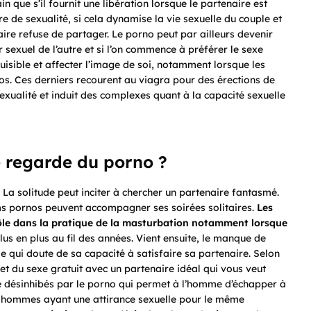
in que s’il fournit une libération lorsque le partenaire est
re de sexualité, si cela dynamise la vie sexuelle du couple et
aire refuse de partager. Le porno peut par ailleurs devenir
ir sexuel de l’autre et si l’on commence à préférer le sexe
nuisible et affecter l’image de soi, notamment lorsque les
s. Ces derniers recourent au viagra pour des érections de
sexualité et induit des complexes quant à la capacité sexuelle
 regarde du porno ?
. La solitude peut inciter à chercher un partenaire fantasmé.
s pornos peuvent accompagner ses soirées solitaires.
Les
rôle dans la pratique de la masturbation notamment lorsque
lus en plus au fil des années. Vient ensuite, le manque de
me qui doute de sa capacité à satisfaire sa partenaire. Selon
t et du sexe gratuit avec un partenaire idéal qui vous veut
être désinhibés par le porno qui permet à l’homme d’échapper à
ains hommes ayant une attirance sexuelle pour le même