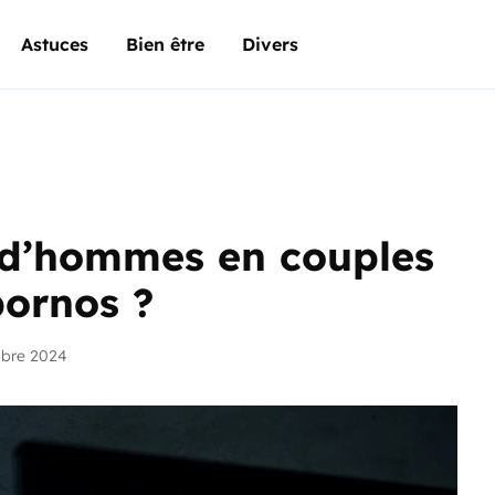
Astuces
Bien être
Divers
d’hommes en couples
pornos ?
mbre 2024