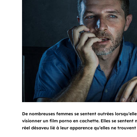
De nombreuses femmes se sentent outrées lorsqu’elle
visionner un film porno en cachette. Elles se sentent 
réel désaveu lié à leur apparence qu’elles ne trouvent