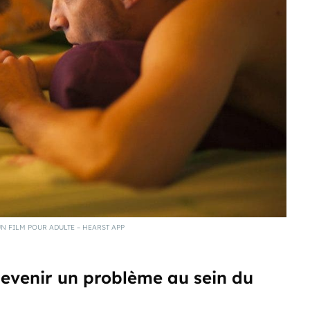
 FILM POUR ADULTE – HEARST APP
devenir un problème au sein du