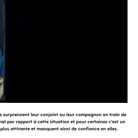
s surprennent leur conjoint ou leur compagnon en train de
mal par rapport à cette situation et pour certaines c’est un
 plus attirante et manquent ainsi de confiance en elles.