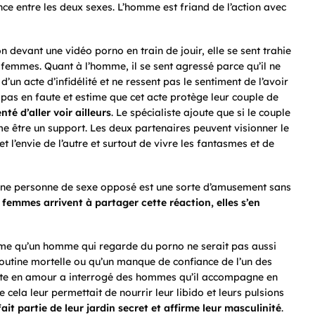
ence entre les deux sexes. L’homme est friand de l’action avec
devant une vidéo porno en train de jouir, elle se sent trahie
s femmes. Quant à l’homme, il se sent agressé parce qu’il ne
 d’un acte d’infidélité et ne ressent pas le sentiment de l’avoir
pas en faute et estime que cet acte protège leur couple de
nté d’aller voir ailleurs
. Le spécialiste ajoute que si le couple
e être un support. Les deux partenaires peuvent visionner le
et l’envie de l’autre et surtout de vivre les fantasmes et de
 une personne de sexe opposé est une sorte d’amusement sans
s femmes arrivent à partager cette réaction, elles s’en
ime qu’un homme qui regarde du porno ne serait pas aussi
utine mortelle ou qu’un manque de confiance de l’un des
liste en amour a interrogé des hommes qu’il accompagne en
cela leur permettait de nourrir leur libido et leurs pulsions
fait partie de leur jardin secret et affirme leur masculinité
.