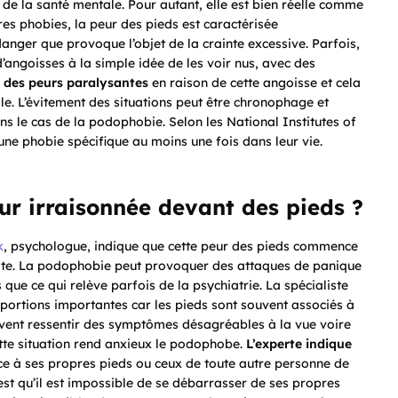
 de la santé mentale. Pour autant, elle est bien réelle comme
es phobies, la peur des pieds est caractérisée
danger que provoque l’objet de la crainte excessive. Parfois,
d’angoisses à la simple idée de les voir nus, avec des
 des peurs paralysantes
en raison de cette angoisse et cela
lle. L’évitement des situations peut être chronophage et
 le cas de la podophobie. Selon les National Institutes of
une phobie spécifique au moins une fois dans leur vie.
eur irraisonnée devant des pieds ?
k
, psychologue, indique que cette peur des pieds commence
ulte. La podophobie peut provoquer des attaques de panique
que ce qui relève parfois de la psychiatrie. La spécialiste
oportions importantes car les pieds sont souvent associés à
uvent ressentir des symptômes désagréables à la vue voire
ette situation rend anxieux le podophobe.
L’experte indique
ce à ses propres pieds ou ceux de toute autre personne de
 est qu’il est impossible de se débarrasser de ses propres