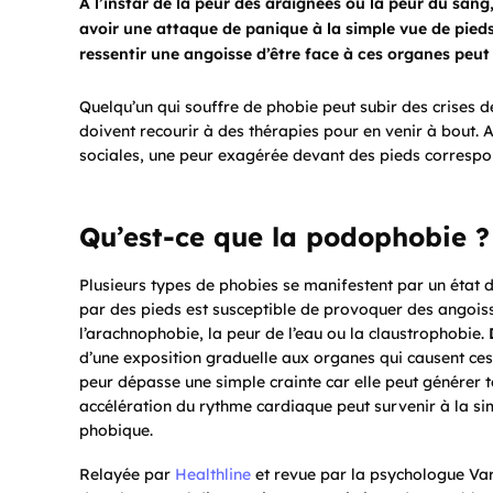
A l’instar de la peur des araignées ou la peur du san
avoir une attaque de panique à la simple vue de pieds
ressentir une angoisse d’être face à ces organes peut 
Quelqu’un qui souffre de phobie peut subir des crises d
doivent recourir à des thérapies pour en venir à bout. A
sociales, une peur exagérée devant des pieds corresp
Qu’est-ce que la podophobie ?
Plusieurs types de phobies se manifestent par un état d
par des pieds est susceptible de provoquer des angois
l’arachnophobie, la peur de l’eau ou la claustrophobie.
d’une exposition graduelle aux organes qui causent ces 
peur dépasse une simple crainte car elle peut générer
accélération du rythme cardiaque peut survenir à la simpl
phobique.
Relayée par
Healthline
et revue par la psychologue Vara