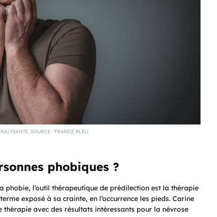
ARALYSANTE. SOURCE : FRANCE BLEU
sonnes phobiques ?
sa phobie, l’outil thérapeutique de prédilection est la thérapie
terme exposé à sa crainte, en l’occurrence les pieds. Carine
 thérapie avec des résultats intéressants pour la névrose