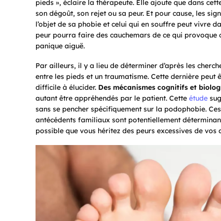
pieds », éclaire la thérapeute. Elle ajoute que dans cet
son dégoût, son rejet ou sa peur. Et pour cause, les si
l’objet de sa phobie et celui qui en souffre peut vivre 
peur pourra faire des cauchemars de ce qui provoque cet
panique aiguë.
Par ailleurs, il y a lieu de déterminer d’après les cherc
entre les pieds et un traumatisme. Cette dernière peut ê
difficile à élucider.
Des mécanismes cognitifs et biolog
autant être appréhendés par le patient. Cette
étude
sug
sans se pencher spécifiquement sur la podophobie. Ce
antécédents familiaux sont potentiellement déterminant
possible que vous héritez des peurs excessives de vos