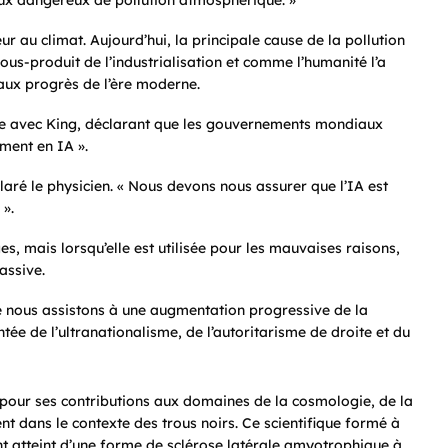
ux dangereux de pollution atmosphérique. »
r au climat. Aujourd’hui, la principale cause de la pollution
sous-produit de l’industrialisation et comme l’humanité l’a
 aux progrès de l’ère moderne.
elle avec King, déclarant que les gouvernements mondiaux
ment en IA ».
claré le physicien. « Nous devons nous assurer que l’IA est
 ».
es, mais lorsqu’elle est utilisée pour les mauvaises raisons,
assive.
e nous assistons à une augmentation progressive de la
tée de l’ultranationalisme, de l’autoritarisme de droite et du
 pour ses contributions aux domaines de la cosmologie, de la
nt dans le contexte des trous noirs. Ce scientifique formé à
 atteint d’une forme de sclérose latérale amyotrophique à