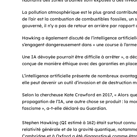
habitants des zones urbaines sont exposés à des nivea
La pollution atmosphérique est le plus grand contributeu
de l’air est la combustion de combustibles fossiles, un 
gouverné, il n’y a pas de retour en arrière par rapport
Hawking a également discuté de l’intelligence artifici
s’engagent dangereusement dans « une course à l’arme
Une IA dévoyée pourrait être difficile à arrêter », a dé
conçue de manière éthique avec des garanties en place
L’intelligence artificielle présente de nombreux avantag
elle peut devenir un outil d’invasion et de destruction m
Selon la chercheuse Kate Crawford en 2017, « Alors qu
propagation de l’IA, une autre chose se produit : la mon
fascisme », a-t-elle déclaré au Guardian.
Stephen Hawking (QI estimé à 162) était surtout connu
relativité générale et de la gravité quantique, notamme
Cambridge et à Oxford a été diagnostiqué comme étant