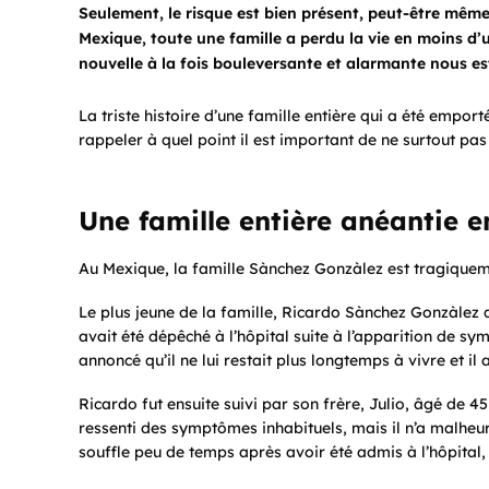
Seulement, le risque est bien présent, peut-être mêm
Mexique, toute une famille a perdu la vie en moins d’
nouvelle à la fois bouleversante et alarmante nous es
La triste histoire d’une famille entière qui a été empor
rappeler à quel point il est important de ne surtout pa
Une famille entière anéantie 
Au Mexique, la famille Sànchez Gonzàlez est tragiquem
Le plus jeune de la famille, Ricardo Sànchez Gonzàlez qu
avait été dépêché à l’hôpital suite à l’apparition de s
annoncé qu’il ne lui restait plus longtemps à vivre et il
Ricardo fut ensuite suivi par son frère, Julio, âgé de 4
ressenti des symptômes inhabituels, mais il n’a malheure
souffle peu de temps après avoir été admis à l’hôpital, à