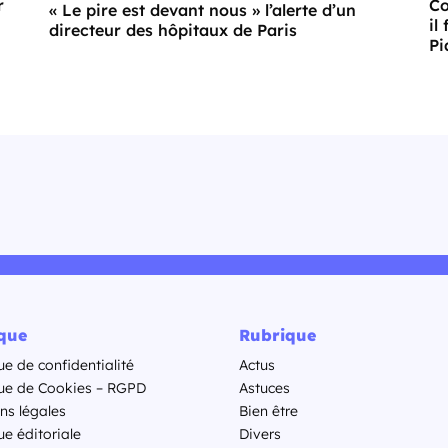
r
Co
« Le pire est devant nous » l’alerte d’un
il
directeur des hôpitaux de Paris
Pi
ique
Rubrique
ue de confidentialité
Actus
que de Cookies – RGPD
Astuces
ns légales
Bien être
ue éditoriale
Divers