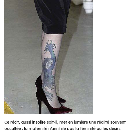
Ce récit, aussi insolite soit-il, met en lumière une réalité souvent
occultée : la maternité n’annihile pas la féminité ou les désirs