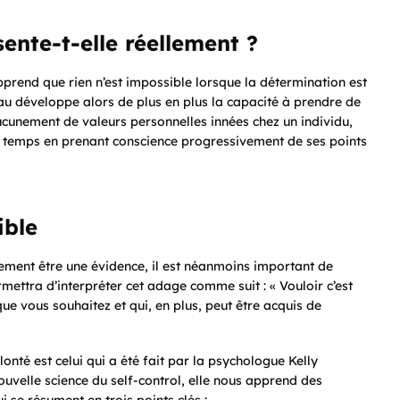
ente-t-elle réellement ?
prend que rien n’est impossible lorsque la détermination est
rveau développe alors de plus en plus la capacité à prendre de
aucunement de valeurs personnelles innées chez un individu,
 temps en prenant conscience progressivement de ses points
ible
lement être une évidence, il est néanmoins important de
ettra d’interpréter cet adage comme suit : « Vouloir c’est
ue vous souhaitez et qui, en plus, peut être acquis de
lonté est celui qui a été fait par la psychologue Kelly
ouvelle science du self-control
, elle nous apprend des
i se résument en trois points clés :