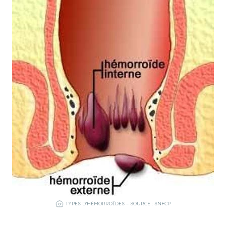
TYPES D’HÉMORROÏDES – SOURCE : SNFCP