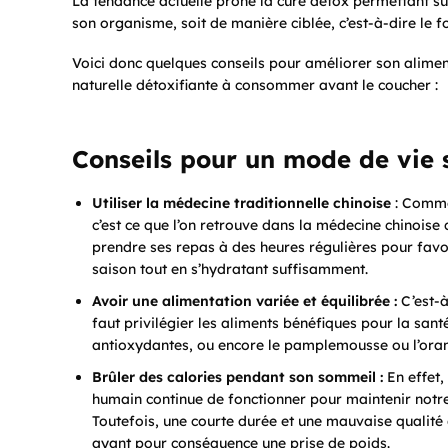
La tendance actuelle prône la cure détox permettant su
son organisme, soit de manière ciblée, c’est-à-dire le f
Voici donc quelques conseils pour améliorer son aliment
naturelle détoxifiante à consommer avant le coucher :
Conseils pour un mode de vie s
Utiliser la médecine traditionnelle chinoise
: Comme
c’est ce que l’on retrouve dans la médecine chinoise
prendre ses repas à des heures régulières pour favo
saison tout en s’hydratant suffisamment.
Avoir une alimentation variée et équilibrée :
C’est-à
faut privilégier les aliments bénéfiques pour la sant
antioxydantes, ou encore le pamplemousse ou l’orang
Brûler des calories pendant son sommeil :
En effet,
humain continue de fonctionner pour maintenir not
Toutefois, une courte durée et une mauvaise quali
ayant pour conséquence une prise de poids.