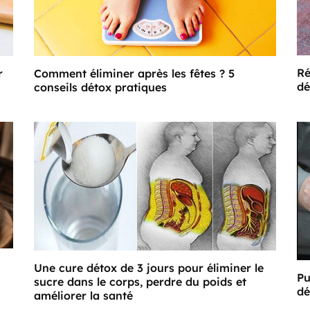
Ré
r
Comment éliminer après les fêtes ? 5
dé
conseils détox pratiques
Une cure détox de 3 jours pour éliminer le
Pu
sucre dans le corps, perdre du poids et
dé
améliorer la santé