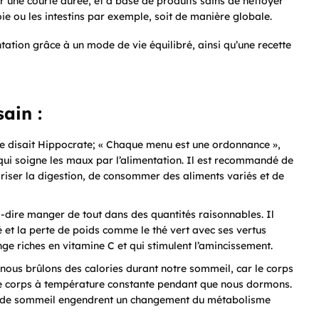
r une courte durée, et à base de produits sains de nettoyer
oie ou les intestins par exemple, soit de manière globale.
ation grâce à un mode de vie équilibré, ainsi qu’une recette
ain :
 disait Hippocrate; « Chaque menu est une ordonnance »,
 qui soigne les maux par l’alimentation. Il est recommandé de
riser la digestion, de consommer des aliments variés et de
-dire manger de tout dans des quantités raisonnables. Il
é et la perte de poids comme le thé vert avec ses vertus
e riches en vitamine C et qui stimulent l’amincissement.
 nous brûlons des calories durant notre sommeil, car le corps
re corps à température constante pendant que nous dormons.
té de sommeil engendrent un changement du métabolisme