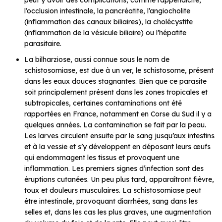
peut y avoir des complications, comme l’appendicite,
l’occlusion intestinale, la pancréatite, l’angiocholite
(inflammation des canaux biliaires), la cholécystite
(inflammation de la vésicule biliaire) ou l’hépatite
parasitaire.
La bilharziose, aussi connue sous le nom de
schistosomiase, est due à un ver, le schistosome, présent
dans les eaux douces stagnantes. Bien que ce parasite
soit principalement présent dans les zones tropicales et
subtropicales, certaines contaminations ont été
rapportées en France, notamment en Corse du Sud il y a
quelques années. La contamination se fait par la peau.
Les larves circulent ensuite par le sang jusqu’aux intestins
et à la vessie et s’y développent en déposant leurs œufs
qui endommagent les tissus et provoquent une
inflammation. Les premiers signes d’infection sont des
éruptions cutanées. Un peu plus tard, apparaîtront fièvre,
toux et douleurs musculaires. La schistosomiase peut
être intestinale, provoquant diarrhées, sang dans les
selles et, dans les cas les plus graves, une augmentation