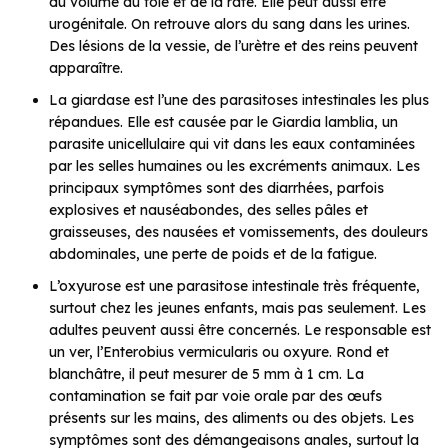
du volume du foie et de la rate. Elle peut aussi être
urogénitale. On retrouve alors du sang dans les urines.
Des lésions de la vessie, de l’urètre et des reins peuvent
apparaître.
La giardase est l’une des parasitoses intestinales les plus
répandues. Elle est causée par le Giardia lamblia, un
parasite unicellulaire qui vit dans les eaux contaminées
par les selles humaines ou les excréments animaux. Les
principaux symptômes sont des diarrhées, parfois
explosives et nauséabondes, des selles pâles et
graisseuses, des nausées et vomissements, des douleurs
abdominales, une perte de poids et de la fatigue.
L’oxyurose est une parasitose intestinale très fréquente,
surtout chez les jeunes enfants, mais pas seulement. Les
adultes peuvent aussi être concernés. Le responsable est
un ver, l’Enterobius vermicularis ou oxyure. Rond et
blanchâtre, il peut mesurer de 5 mm à 1 cm. La
contamination se fait par voie orale par des œufs
présents sur les mains, des aliments ou des objets. Les
symptômes sont des démangeaisons anales, surtout la