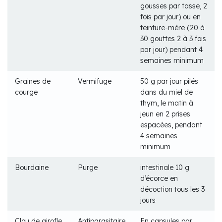
gousses par tasse, 2
fois par jour) ou en
teinture-mère (20 à
30 gouttes 2 à 3 fois
par jour) pendant 4
semaines minimum
Graines de
Vermifuge
50 g par jour pilés
courge
dans du miel de
thym, le matin à
jeun en 2 prises
espacées, pendant
4 semaines
minimum
Bourdaine
Purge
intestinale 10 g
d’écorce en
décoction tous les 3
jours
Clou de girofle
Antiparasitaire
En capsules par