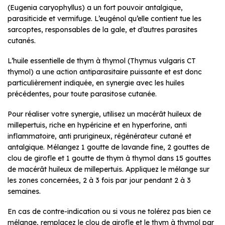
(Eugenia caryophyllus) a un fort pouvoir antalgique,
parasiticide et vermifuge. L’eugénol qu’elle contient tue les
sarcoptes, responsables de la gale, et d’autres parasites
cutanés.
L’huile essentielle de thym à thymol (Thymus vulgaris CT
thymol) a une action antiparasitaire puissante et est donc
particulièrement indiquée, en synergie avec les huiles
précédentes, pour toute parasitose cutanée.
Pour réaliser votre synergie, utilisez un macérât huileux de
millepertuis, riche en hypéricine et en hyperforine, anti
inflammatoire, anti prurigineux, régénérateur cutané et
antalgique. Mélangez 1 goutte de lavande fine, 2 gouttes de
clou de girofle et 1 goutte de thym à thymol dans 15 gouttes
de macérât huileux de millepertuis. Appliquez le mélange sur
les zones concernées, 2 à 3 fois par jour pendant 2 à 3
semaines.
En cas de contre-indication ou si vous ne tolérez pas bien ce
mélange, remplacez le clou de girofle et le thym à thymol par