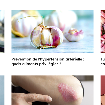
Tu
Prévention de l’hypertension artérielle :
co
quels aliments privilégier ?