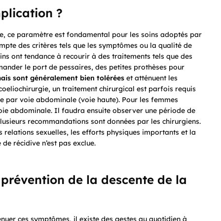
plication ?
ge, ce paramètre est fondamental pour les soins adoptés par
mpte des critères tels que les symptômes ou la qualité de
ins ont tendance à recourir à des traitements tels que des
ander le port de pessaires, des petites prothèses pour
mais sont généralement bien
tolérées
et atténuent les
eliochirurgie, un traitement chirurgical est parfois requis
re par voie abdominale (voie haute). Pour les femmes
 voie abdominale. Il faudra ensuite observer une période de
plusieurs recommandations sont données par les chirurgiens.
 relations sexuelles, les efforts physiques importants et la
 de récidive n’est pas exclue.
 prévention de la descente de la
nuer ces symptômes, il existe des gestes au quotidien à