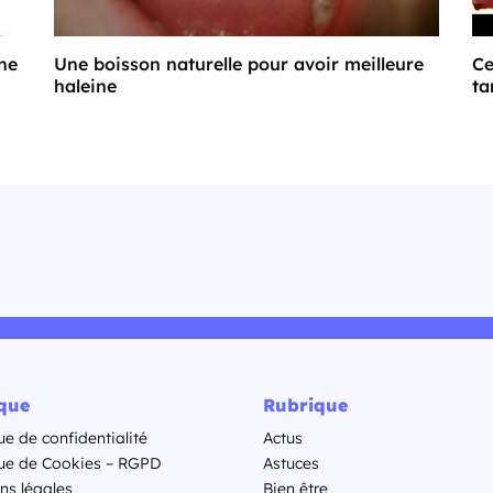
ne
Une boisson naturelle pour avoir meilleure
Ce
haleine
ta
ique
Rubrique
ue de confidentialité
Actus
que de Cookies – RGPD
Astuces
ns légales
Bien être