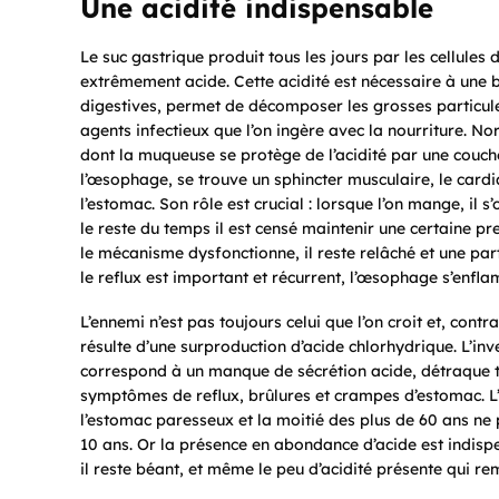
Une acidité indispensable
Le suc gastrique produit tous les jours par les cellules d
extrêmement acide. Cette acidité est nécessaire à une 
digestives, permet de décomposer les grosses particule
agents infectieux que l’on ingère avec la nourriture. N
dont la muqueuse se protège de l’acidité par une couche
l’œsophage, se trouve un sphincter musculaire, le card
l’estomac. Son rôle est crucial : lorsque l’on mange, il 
le reste du temps il est censé maintenir une certaine p
le mécanisme dysfonctionne, il reste relâché et une pa
le reflux est important et récurrent, l’œsophage s’enfl
L’ennemi n’est pas toujours celui que l’on croit et, cont
résulte d’une surproduction d’acide chlorhydrique. L’inve
correspond à un manque de sécrétion acide, détraque 
symptômes de reflux, brûlures et crampes d’estomac. L’
l’estomac paresseux et la moitié des plus de 60 ans ne 
10 ans. Or la présence en abondance d’acide est indis
il reste béant, et même le peu d’acidité présente qui r