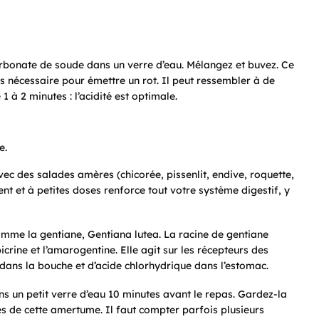
icarbonate de soude dans un verre d’eau. Mélangez et buvez. Ce
 nécessaire pour émettre un rot. Il peut ressembler à de
 1 à 2 minutes : l’acidité est optimale.
e.
vec des salades amères (chicorée, pissenlit, endive, roquette,
 et à petites doses renforce tout votre système digestif, y
omme la gentiane, Gentiana lutea. La racine de gentiane
crine et l’amarogentine. Elle agit sur les récepteurs des
e dans la bouche et d’acide chlorhydrique dans l’estomac.
s un petit verre d’eau 10 minutes avant le repas. Gardez-la
es de cette amertume. Il faut compter parfois plusieurs