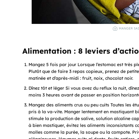
MANGER SAI
Alimentation : 8 leviers d’acti
Mangez 5 fois par jour Lorsque l’estomac est très p
Plutôt que de faire 3 repas copieux, prenez de petit
matinée et d’après-midi : fruit, noix, chocolat noir.
Dînez tôt et léger Si vous avez du reflux la nuit, dîn
moins 3 heures avant de passer en position horizont
Mangez des aliments crus ou peu cuits Toutes les ét
pris à la va-vite. Manger lentement en mastiquant bi
stimule la production de salive, solution alcaline cap
à bien mastiquer, évitez les aliments inconsistants c
molles comme la purée, la soupe ou la compote. Privi
oléagineuses, légumes cuits al dente, fruits entiers, e