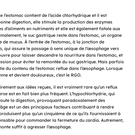
e l’estomac contient de l’acide chlorhydrique et il est
bonne digestion, elle stimule la production des enzymes
s d’aliments en nutriments et elle est également fatale aux
ormalement, le suc gastrique reste dans l’estomac, un organe
 de mucus. À l’entrée de l’estomac, à la jonction de
ia, qui assure le passage à sens unique de l’œsophage vers
s’ouvre pour laisser descendre la nourriture dans l’estomac, et
ression pour éviter la remontée du suc gastrique. Mais parfois
rtie du contenu de l’estomac reflue dans l’œsophage. Lorsque
amme et devient douloureux, c’est le RGO.
rairement aux idées reçues, il est vraiment rare qu’un reflux
rse est en fait bien plus fréquent. L’hypochlorhydrie, qui
toute la digestion, provoquant paradoxalement des
âge est un des principaux facteurs contribuant à rendre
produisent plus qu’un cinquième de ce qu’ils fournissaient à
pensable pour commander la fermeture du cardia. Autrement,
emonte suffit à agresser l’œsophage.