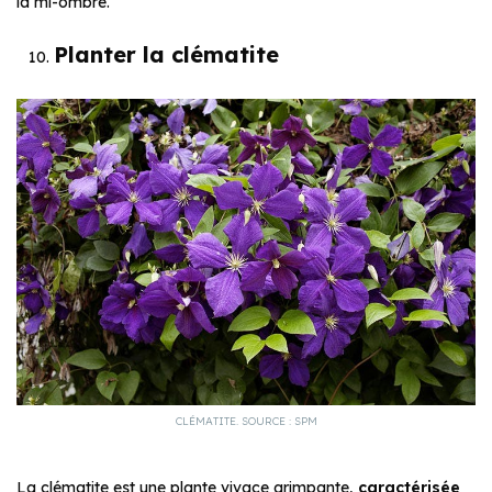
la mi-ombre.
Planter la clématite
CLÉMATITE. SOURCE : SPM
La clématite est une plante vivace grimpante,
caractérisée