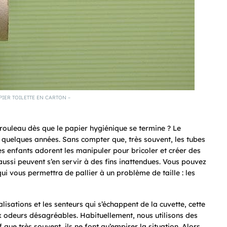
PIER TOILETTE EN CARTON –
 rouleau dès que le papier hygiénique se termine ? Le
 quelques années. Sans compter que, très souvent, les tubes
 les enfants adorent les manipuler pour bricoler et créer des
 aussi peuvent s’en servir à des fins inattendues. Vous pouvez
qui vous permettra de pallier à un problème de taille : les
lisations et les senteurs qui s’échappent de la cuvette, cette
x odeurs désagréables. Habituellement, nous utilisons des
 que très souvent, ils ne font qu’empirer la situation. Alors,