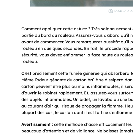
ROULEAU DE 
Comment appliquer cette astuce ? Très soigneusement 
partie du bord du rouleau. Assurez-vous d’abord qu’il n’
avant de commencer. Vous remarquerez aussitôt qu’il pr
rouleau en quelques secondes. En fait, le procédé rappe
sécurité, vous devez enflammer la face haute du rouleau
rouleau.
C’est précisément cette fumée générée qui absorbera to
Même l’odeur gênante du carton brûlé se dissipera dans
carton peuvent être plus ou moins inflammables, il serai
d’ouvrir le robinet rapidement. Et, assurez-vous surtout
des objets inflammables. Un bidet, un lavabo ou une bai
au courant d’air qui risque de propager la flamme. He
plupart des cas, le carton dont il est fait ne s’enflam
Avertissement
: cette méthode chasse efficacement les
beaucoup d’attention et de vigilance. Ne baissez jamais