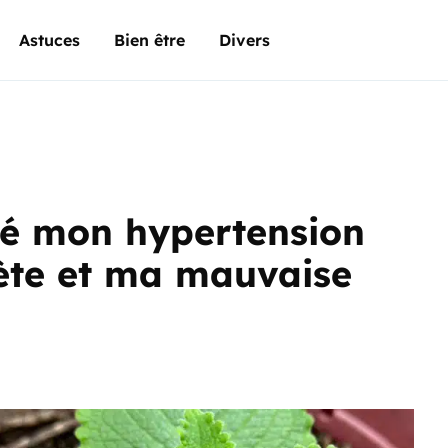
Astuces
Bien être
Divers
nué mon hypertension
bète et ma mauvaise