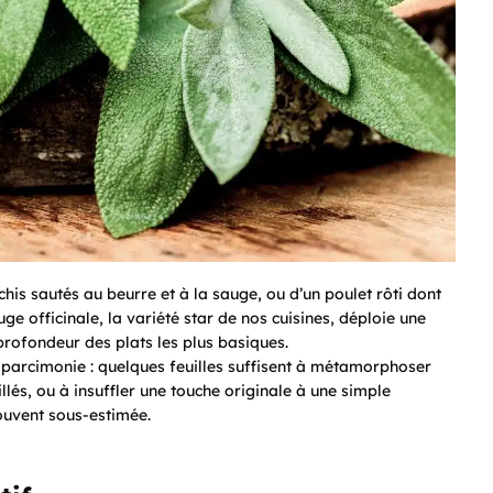
s sautés au beurre et à la sauge, ou d’un poulet rôti dont
e officinale, la variété star de nos cuisines, déploie une
profondeur des plats les plus basiques.
la parcimonie : quelques feuilles suffisent à métamorphoser
és, ou à insuffler une touche originale à une simple
souvent sous-estimée.