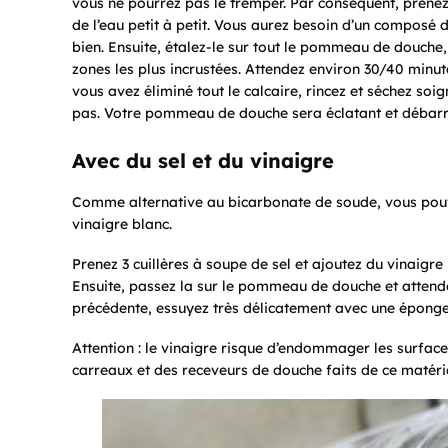
vous ne pourrez pas le tremper. Par conséquent, prenez
de l’eau petit à petit. Vous aurez besoin d’un composé d
bien. Ensuite, étalez-le sur tout le pommeau de douche, e
zones les plus incrustées. Attendez environ 30/40 minu
vous avez éliminé tout le calcaire, rincez et séchez soi
pas. Votre pommeau de douche sera éclatant et débarra
Avec du sel et du vinaigre
Comme alternative au bicarbonate de soude, vous pouve
vinaigre blanc.
Prenez 3 cuillères à soupe de sel et ajoutez du vinaigr
Ensuite, passez la sur le pommeau de douche et attend
précédente, essuyez très délicatement avec une éponge e
Attention : le vinaigre risque d’endommager les surface
carreaux et des receveurs de douche faits de ce matéri