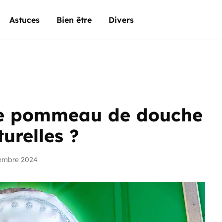
Astuces
Bien être
Divers
le pommeau de douche
urelles ?
embre 2024