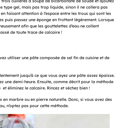
 trois cuillères à soupe de bicarbonate de soude et ajoutez
e type gel, mais pas trop liquide, sinon il ne collera pas
n faisant attention à l’espace entre les trous qui sont les
tes puis passez une éponge en frottant légèrement. Lorsque
gneusement afin que les gouttelettes d’eau ne collent
ssé de toute trace de calcaire !
z utiliser une pâte composée de sel fin de cuisine et de
e lentement jusqu’à ce que vous ayez une pâte assez épaisse.
ez une demi-heure. Ensuite, comme décrit pour la méthode
t éliminez le calcaire. Rincez et séchez bien !
s en marbre ou en pierre naturelle. Donc, si vous avez des
au, n’optez pas pour cette méthode.