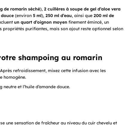
 g de romarin séché
),
2 cuillères à soupe de gel d’aloe vera
e douce
(environ
5 ml
),
250 ml d’eau
, ainsi que
200 ml de
incluent
un quart d’oignon moyen
finement émincé, un
s propriétés purifiantes, mais son ajout reste optionnel selon
 votre shampoing au romarin
 Après refroidissement, mixez cette infusion avec les
nge homogène.
ng neutre et l’huile d’amande douce.
sse une sensation de fraîcheur au niveau du cuir chevelu et