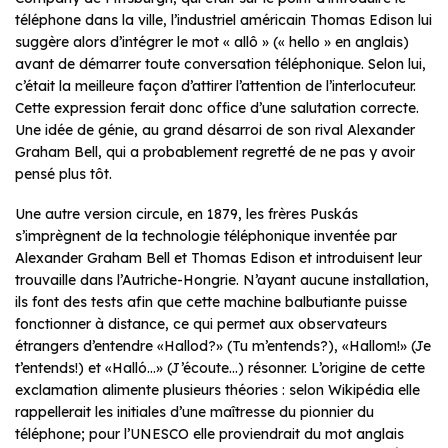
téléphone dans la ville, l’industriel américain Thomas Edison lui
suggère alors d’intégrer le mot « allô » (« hello » en anglais)
avant de démarrer toute conversation téléphonique. Selon lui,
c’était la meilleure façon d’attirer l’attention de l’interlocuteur.
Cette expression ferait donc office d’une salutation correcte.
Une idée de génie, au grand désarroi de son rival Alexander
Graham Bell, qui a probablement regretté de ne pas y avoir
pensé plus tôt.
Une autre version circule, en 1879, les frères Puskás
s’imprègnent de la technologie téléphonique inventée par
Alexander Graham Bell et Thomas Edison et introduisent leur
trouvaille dans l’Autriche-Hongrie. N’ayant aucune installation,
ils font des tests afin que cette machine balbutiante puisse
fonctionner à distance, ce qui permet aux observateurs
étrangers d’entendre «Hallod?» (Tu m’entends?), «Hallom!» (Je
t’entends!) et «Halló…» (J’écoute…) résonner. L’origine de cette
exclamation alimente plusieurs théories : selon Wikipédia elle
rappellerait les initiales d’une maîtresse du pionnier du
téléphone; pour l’UNESCO elle proviendrait du mot anglais