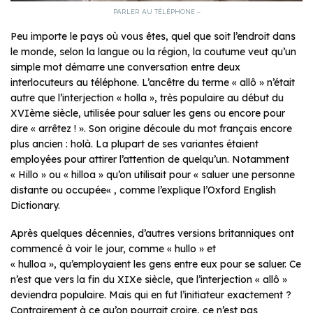
PARLER AU TÉLÉPHONE –
Peu importe le pays où vous êtes, quel que soit l’endroit dans
le monde, selon la langue ou la région, la coutume veut qu’un
simple mot démarre une conversation entre deux
interlocuteurs au téléphone. L’ancêtre du terme « allô » n’était
autre que l’interjection « holla », très populaire au début du
XVIème siècle, utilisée pour saluer les gens ou encore pour
dire « arrêtez ! ». Son origine découle du mot français encore
plus ancien : holà. La plupart de ses variantes étaient
employées pour attirer l’attention de quelqu’un. Notamment
« Hillo » ou « hilloa » qu’on utilisait pour «
saluer une personne
distante ou occupée
« , comme l’explique l’Oxford English
Dictionary.
Après quelques décennies, d’autres versions britanniques ont
commencé à voir le jour, comme « hullo » et
« hulloa », qu’employaient les gens entre eux pour se saluer. Ce
n’est que vers la fin du XIXe siècle, que l’interjection « allô »
deviendra populaire. Mais qui en fut l’initiateur exactement ?
Contrairement à ce qu’on pourrait croire, ce n’est pas