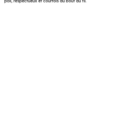
poli, respectueux et courtois au bout du fil.