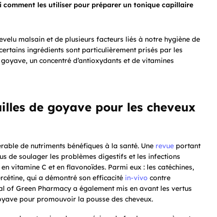
ci comment les utiliser pour préparer un tonique capillaire
evelu malsain et de plusieurs facteurs liés à notre hygiène de
 certains ingrédients sont particulièrement prisés par les
de goyave, un concentré d’antioxydants et de vitamines
euilles de goyave pour les cheveux
érable de nutriments bénéfiques à la santé. Une
revue
portant
lus de soulager les problèmes digestifs et les infections
es en vitamine C et en flavonoïdes. Parmi eux : les catéchines,
rcétine, qui a démontré son efficacité
in-vivo
contre
al of Green Pharmacy a également mis en avant les vertus
goyave pour promouvoir la pousse des cheveux.