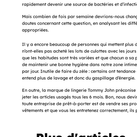
rapidement devenir une source de bactéries et d’infecti
Mais combien de fois par semaine devrions-nous chang
doutes concernant cette question, en analysant les diff
appropriées.
Il y a encore beaucoup de personnes qui mettent plus 
n’ont-elles pas acheté les lots de culottes avec les jour
que les habitudes sont très variées et que chacun a sa
de maintenir une bonne hygiène dans notre zone intime
par jour. Inutile de faire du zèle : certains ont tendanc
entend plus de lavage et donc du gaspillage d’énergie.
En outre, la marque de lingerie Tommy John préconise 
jeter les articles usagés tous les 6 mois. Bon, nous devi
toute entreprise de prêt-à-porter est de vendre ses pro
vêtements et que vous les entretenez correctement, ils