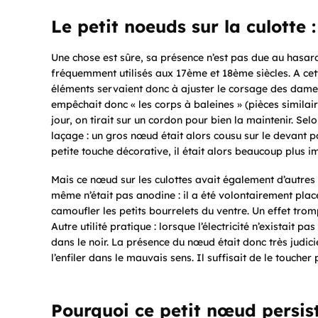
Le petit noeuds sur la culotte :
Une chose est sûre, sa présence n’est pas due au hasard
fréquemment utilisés aux 17ème et 18ème siècles. A cett
éléments servaient donc à ajuster le corsage des dames
empêchait donc « les corps à baleines » (pièces similaire
jour, on tirait sur un cordon pour bien la maintenir. Se
laçage : un gros nœud était alors cousu sur le devant 
petite touche décorative, il était alors beaucoup plus 
Mais ce nœud sur les culottes avait également d’autres 
même n’était pas anodine : il a été volontairement pla
camoufler les petits bourrelets du ventre. Un effet tro
Autre utilité pratique : lorsque l’électricité n’existait 
dans le noir. La présence du nœud était donc très judici
l’enfiler dans le mauvais sens. Il suffisait de le touche
Pourquoi ce petit nœud persis