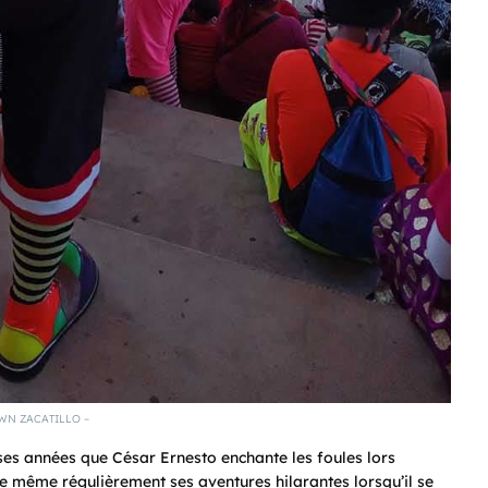
WN ZACATILLO –
es années que César Ernesto enchante les foules lors
ge même régulièrement ses aventures hilarantes lorsqu’il se