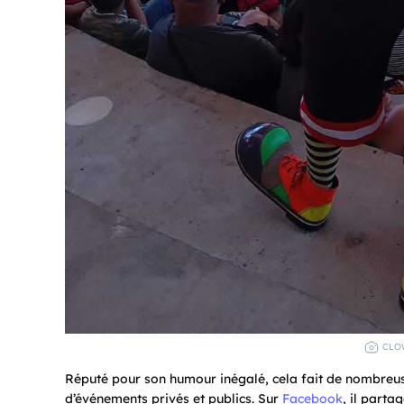
CLO
Réputé pour son humour inégalé, cela fait de nombreus
d’événements privés et publics. Sur
Facebook
, il parta