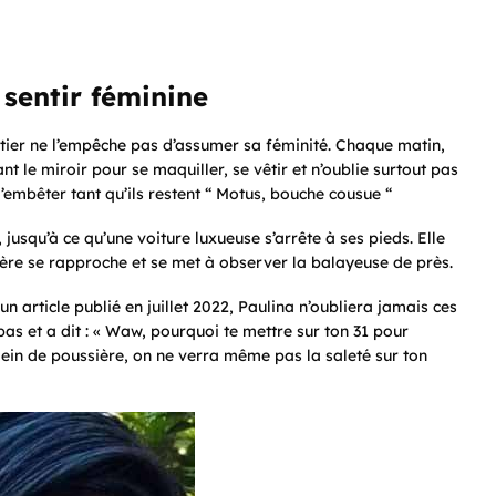
 sentir féminine
tier ne l’empêche pas d’assumer sa féminité. Chaque matin,
nt le miroir pour se maquiller, se vêtir et n’oublie surtout pas
’embêter tant qu’ils restent “ Motus, bouche cousue “
, jusqu’à ce qu’une voiture luxueuse s’arrête à ses pieds. Elle
ère se rapproche et se met à observer la balayeuse de près.
 un article publié en juillet 2022, Paulina n’oubliera jamais ces
bas et a dit : « Waw, pourquoi te mettre sur ton 31 pour
 plein de poussière, on ne verra même pas la saleté sur ton