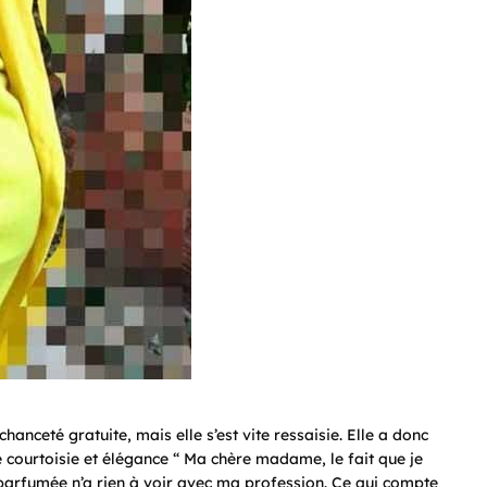
hanceté gratuite, mais elle s’est vite ressaisie. Elle a donc
e courtoisie et élégance “ Ma chère madame, le fait que je
n parfumée n’a rien à voir avec ma profession. Ce qui compte