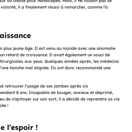
ur sa chaise pour handicapés. Mais, il ne voulait pas se
volonté, il a finalement réussi à remarcher, comme l’a
naissance
 plus jeune âge. Il est venu au monde avec une anomalie
 un retard de croissance. Il avait également un souci de
 chirurgicales aux yeux. Quelques années après, les médecins
 d’une hanche mal alignée. Ils ont donc recommandé une
ensé retrouver l’usage de ses jambes après six
t pendant 8 ans. Incapable de bouger, anxieux et déprimé,
eu de s’apitoyer sur son sort, il a décidé de reprendre sa vie
te !
e l’espoir !