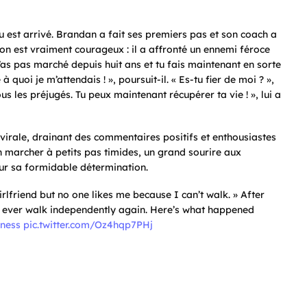
est arrivé. Brandan a fait ses premiers pas et son coach a
on est vraiment courageux : il a affronté un ennemi féroce
’as pas marché depuis huit ans et tu fais maintenant en sorte
e à quoi je m’attendais !
», poursuit-il. «
Es-tu fier de moi ?
»,
us les préjugés. Tu peux maintenant récupérer ta vie
! », lui a
virale, drainant des commentaires positifs et enthousiastes
 marcher à petits pas timides, un grand sourire aux
pour sa formidable détermination.
irlfriend but no one likes me because I can’t walk. » After
 ever walk independently again. Here’s what happened
tness
pic.twitter.com/Oz4hqp7PHj