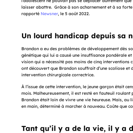
l’adolescent ne pouvait pas se déplacer autrement que s
laisser abattre. Grâce à son acharnement et à sa forte 
rapporté
Newsner
, le 5 août 2022.
Un lourd handicap depuis sa 
Brandon a eu des problèmes de développement dès son
génétique qui lui a causé une insuffisance pondérale et
vision qui a nécessité pas moins de cinq interventions
ont découvert que Brandon souffrait d’une scoliose et
intervention chirurgicale correctrice.
À l’issue de cette intervention, le jeune garçon était c
mois. Malheureusement, il est resté en fauteuil roulan
Brandon était loin de vivre une vie heureuse. Mais, au li
en main, déterminé à marcher à nouveau. Coûte que coû
Tant qu’il y a de la vie, il y a d