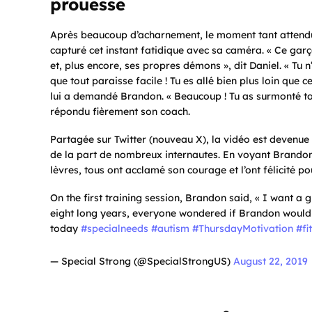
prouesse
Après beaucoup d’acharnement, le moment tant attendu 
capturé cet instant fatidique avec sa caméra. «
Ce garç
et, plus encore, ses propres démons
», dit Daniel. «
Tu n
que tout paraisse facile ! Tu es allé bien plus loin que c
lui a demandé Brandon. «
Beaucoup ! Tu as surmonté to
répondu fièrement son coach.
Partagée sur Twitter (nouveau X), la vidéo est devenue 
de la part de nombreux internautes. En voyant Brandon
lèvres, tous ont acclamé son courage et l’ont félicité 
On the first training session, Brandon said, « I want a g
eight long years, everyone wondered if Brandon would
today
#specialneeds
#autism
#ThursdayMotivation
#fi
— Special Strong (@SpecialStrongUS)
August 22, 2019