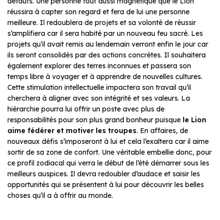
défauts. Une personne tout aussi magnétique que le Lion
réussira à capter son regard et fera de lui une personne
meilleure. Il redoublera de projets et sa volonté de réussir
s’amplifiera car il sera habité par un nouveau feu sacré. Les
projets qu’il avait remis au lendemain verront enfin le jour car
ils seront consolidés par des actions concrètes. Il souhaitera
également explorer des terres inconnues et passera son
temps libre à voyager et à apprendre de nouvelles cultures.
Cette stimulation intellectuelle impactera son travail qu’il
cherchera à aligner avec son intégrité et ses valeurs. La
hiérarchie pourra lui offrir un poste avec plus de
responsabilités pour son plus grand bonheur puisque
le Lion
aime fédérer et motiver les troupes
. En affaires, de
nouveaux défis s’imposeront à lui et cela l’exaltera car il aime
sortir de sa zone de confort. Une véritable embellie donc, pour
ce profil zodiacal qui verra le début de l’été démarrer sous les
meilleurs auspices. Il devra redoubler d’audace et saisir les
opportunités qui se présentent à lui pour découvrir les belles
choses qu’il a à offrir au monde.