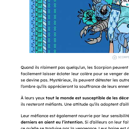
SCORPI
Quand ils n’aiment pas quelqu’un, les Scorpion peuvent 
facilement laisser éclater leur colère pour se venger de
se devine pas. Mystérieux, ils peuvent détester les autre
l’ombre qu’ils apprécieront la souffrance de leurs enne
À leurs yeux
tout le monde est susceptible de les déce
ils resteront méfiants. Une attitude qu’ils adoptent d’a
Leur méfiance est également nourrie par leur sensibilit
derniers en aient eu l’intention.
Si d’ailleurs on leur fa
ce qu’elle se traduise par la vengeance. Leur haine est d’