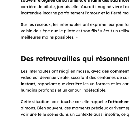
souvent éloignée de sa famille, entraîne des sacrifice
carrière de pilote, jamais elle n’aurait imaginé vivre l’
inattendue incarne parfaitement l’amour et la fierté mat
Sur les réseaux, les internautes ont exprimé leur joie f
voisin de siège que le pilote est son fils ! » écrit un uti
meilleures mains possibles. »
Des retrouvailles qui résonnen
Les internautes ont réagi en masse,
avec des commenta
vidéo est devenue virale, suscitant des centaines de c
instant
, rappelant que derrière les uniformes et les car
humains profonds et un amour indéfectible.
Cette situation nous touche car elle rappelle
l’attachem
aimons. Bien souvent, ces moments précieux arrivent 
voir une telle scène dans un contexte aussi insolite, ce