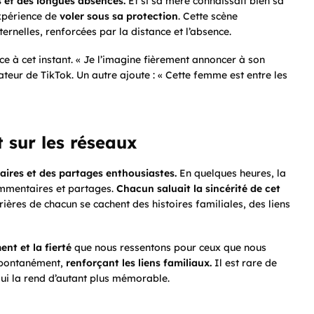
s et des longues absences.
Et si sa mère connaissait bien sa
expérience de
voler sous sa protection
. Cette scène
ernelles, renforcées par la distance et l’absence.
ace à cet instant. « Je l’imagine fièrement annoncer à son
lisateur de TikTok. Un autre ajoute : « Cette femme est entre les
t sur les réseaux
ires et des partages enthousiastes.
En quelques heures, la
ommentaires et partages.
Chacun saluait la sincérité de cet
rières de chacun se cachent des histoires familiales, des liens
ent et la fierté
que nous ressentons pour ceux que nous
spontanément,
renforçant les liens familiaux.
Il est rare de
 qui la rend d’autant plus mémorable.