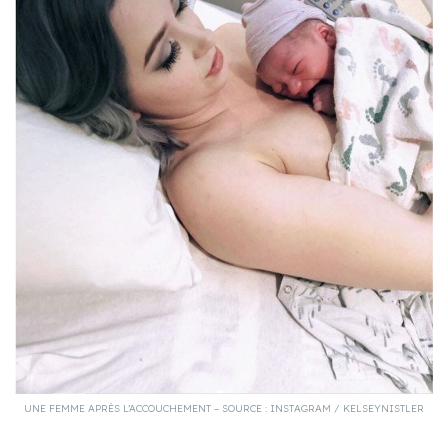
UNE FEMME APRÈS L’ACCOUCHEMENT – SOURCE : INSTAGRAM / KELSEYNISTLER