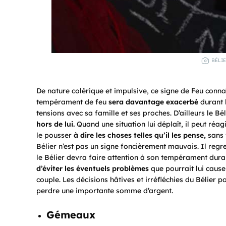
BÉLIE
De nature colérique et impulsive, ce signe de Feu conn
tempérament de feu
sera davantage exacerbé
durant l
tensions avec sa famille et ses proches. D’ailleurs le B
hors de lui.
Quand une situation lui déplaît, il peut ré
le pousser
à dire les choses telles qu’il les pense,
sans f
Bélier n’est pas un signe foncièrement mauvais. Il regr
le Bélier devra faire attention à son tempérament duran
d’éviter les éventuels problèmes
que pourrait lui cause
couple. Les décisions hâtives et irréfléchies du Bélier 
perdre une importante somme d’argent.
Gémeaux