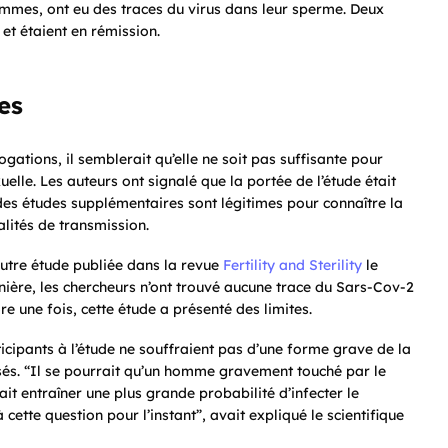
hommes, ont eu des traces du virus dans leur sperme. Deux
 et étaient en rémission.
es
ogations, il semblerait qu’elle ne soit pas suffisante pour
uelle. Les auteurs ont signalé que la portée de l’étude était
it, des études supplémentaires sont légitimes pour connaître la
lités de transmission.
 autre étude publiée dans la revue
Fertility and Sterility
le
rnière, les chercheurs n’ont trouvé aucune trace du Sars-Cov-2
re une fois, cette étude a présenté des limites.
ticipants à l’étude ne souffraient pas d’une forme grave de la
isés. “Il se pourrait qu’un homme gravement touché par le
ait entraîner une plus grande probabilité d’infecter le
ette question pour l’instant”, avait expliqué le scientifique