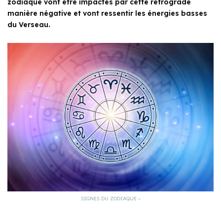
zodiaque vont être impactés par cette rétrograde
manière négative et vont ressentir les énergies basses
du Verseau.
SIGNES DU ZODIAQUE –