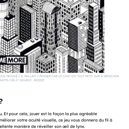
OUS TROUVÉ ? IL FALLAIT Y PENSER CAR LE CHAT EST TOUT PETIT. DUR À DÉNICHER
ATTE-CIELS ! SOURCE : REDDIT
?
u. Et pour cela, jouer est la façon la plus agréable
méliorer votre acuité visuelle, ce jeu vous donnera du fil à
ellente manière de réveiller son œil de lynx.