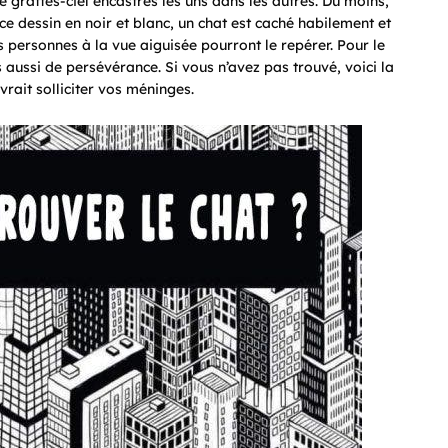
 grattes-ciel encastrés les uns dans les autres. Du moins,
ce dessin en noir et blanc, un chat est caché habilement et
es personnes à la vue aiguisée pourront le repérer. Pour le
 aussi de persévérance. Si vous n’avez pas trouvé, voici la
vrait solliciter vos méninges.