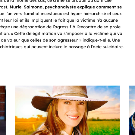
lus de la moitié des cas, ce crime se produit au domicile
Post,
Muriel Salmona, psychanalyste explique comment se
que l’univers familial incestueux est hyper hiérarchisé et ceux
t leur loi et ils impliquent le fait que la victime n’a aucune
intègre une dégradation de l’agressif à l’encontre de sa proie.
ition. « Cette délégitimation va s’imposer à la victime qui va
s de valeur que celles de son agresseur » indique-t-elle. Une
hiatriques qui peuvent inclure le passage à l’acte suicidaire.