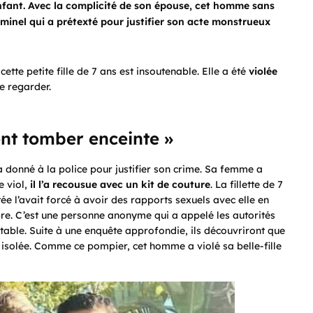
nfant. Avec la complicité de son épouse, cet homme sans
riminel qui a prétexté pour justifier son acte monstrueux
 cette petite fille de 7 ans est insoutenable. Elle a été
violée
de regarder.
nt tomber enceinte »
 donné à la police pour justifier son crime. Sa femme a
e viol,
il l’a recousue avec un kit de couture
. La fillette de 7
tée l’avait forcé à avoir des rapports sexuels avec elle en
re. C’est une personne anonyme qui a appelé les autorités
 table. Suite à une enquête approfondie, ils découvriront que
 isolée. Comme ce pompier, cet homme a violé sa belle-fille