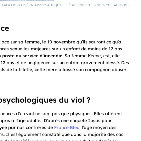
 L’AURAIT FRAPPÉ EN APPRENANT QU’ELLE ÉTAIT ENCEINTE – SOURCE : FACEBOOK
nce
glace sur sa femme, le 10 novembre qu’ils sauront ce qu’a
olences sexuelles majeures sur un enfant de moins de 12 ans
on poste au service d’incendie
. Sa femme Keene, est, elle
 12 ans et de négligence sur un enfant gravement blessé. Des
nts de la fillette, cette mère a laissé son compagnon abuser
psychologiques du viol ?
uences d’un viol ne sont pas que physiques. Elles altèrent
pris à l’âge adulte. D’après une enquête Ipsos pour
ayée par nos confrères de
France Bleu
, l’âge moyen des
ans. Il est également constaté que dans la majorité des cas