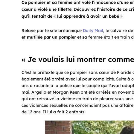
Ce pompier et sa femme ont volé l’innocence d’une e
cœur a violé une fillette. Découvrez l’histoire de ce c
qu’il tentait de « lui apprendre à avoir un bébé »
Relayé par le site britannique
Daily Mail
, le calvaire de
et mutilée par un pompier
et sa femme était en train 
« Je voulais lui montrer comme
C’est le prétexte que ce pompier sans cœur de Floride a
également été arrêté avec lui pour complicité. Suite à c
ans a raconté à la police que le couple qui l’avait adop
mai. Argelio et Morgan Keen ont été arrêtés en novemb
qui ont retrouvé la victime en train de pleurer sous une
ces violences sexuelles ne concernaient pas une affaire
de 12 ans. Il lui a fait 2 enfants.