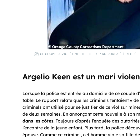
CE COUPLE A VIOLÉ UNE FILLETTE DE 7 ANS QUI A ÉTÉ RETIR
Argelio Keen est un
mari violen
Lorsque la police est entrée au domicile de ce couple d’ac
table. Le rapport relate que les criminels tentaient « d
criminels ont utilisé pour se justifier de ce viol sur min
de deux semaines. En annonçant cette nouvelle à son m
dans les côtes
. Toujours d’après l’enquête des autorités,
l’encontre de la jeune enfant. Plus tard, la police déco
épouse. Comme ce criminel, cet homme viole sa fille de